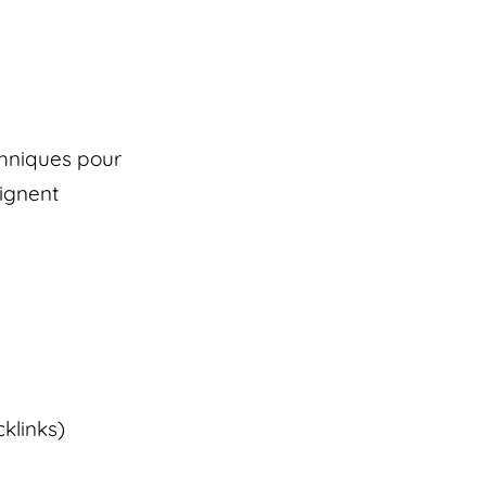
chniques pour
eignent
cklinks)