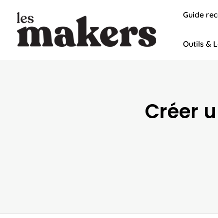
Aller
Guide re
au
contenu
Outils & L
Créer u