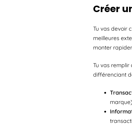
Créer u
Tu vas devoir 
meilleures ext
monter rapide
Tu vas remplir 
différenciant 
Transact
marque)
Informat
transacti