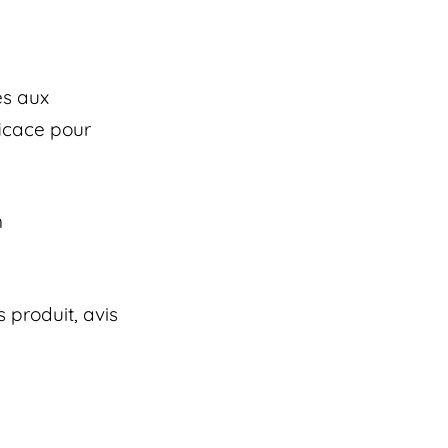
ès aux
ficace pour
n
 produit, avis