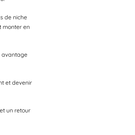
es de niche
et monter en
un avantage
nt et devenir
et un retour