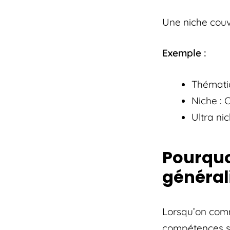
Une niche couv
Exemple :
Thémati
Niche : 
Ultra ni
Pourquoi
générali
Lorsqu’on comm
compétences so