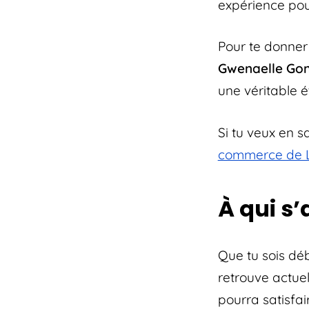
expérience pour
Pour te donner 
Gwenaelle Gon
une véritable 
Si tu veux en s
commerce de L
À qui s
Que tu sois dé
retrouve actue
pourra satisfai