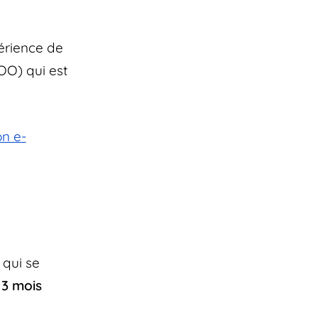
périence de
O) qui est
on e-
qui se
3 mois