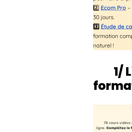
2️⃣
Ecom Pro
– 
30 jours.
3️⃣
Étude de ca
formation comp
naturel !
1/ 
forma