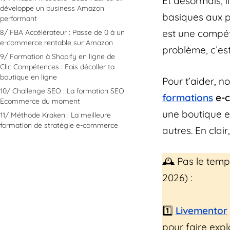
Et désormais, i
développe un business Amazon
basiques aux pl
performant
est une compét
8/ FBA Accélérateur : Passe de 0 à un
e-commerce rentable sur Amazon
problème, c’est
9/ Formation à Shopify en ligne de
Clic Compétences : Fais décoller ta
boutique en ligne
Pour t’aider, n
10/ Challenge SEO : La formation SEO
formations
e-
Ecommerce du moment
une boutique en
11/ Méthode Kraken : La meilleure
formation de stratégie e-commerce
autres. En clai
🕰️ Pas le temp
2026) :
1️⃣
Livementor
pour faire expl