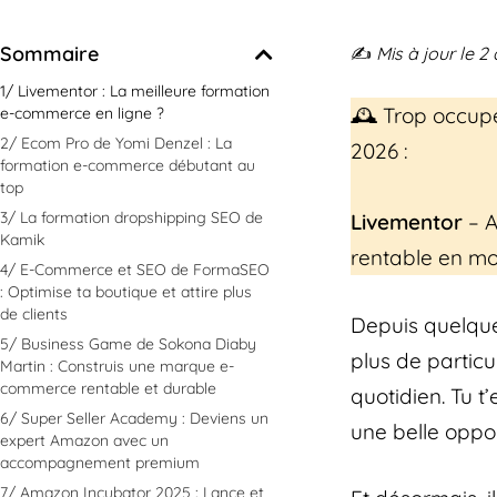
Sommaire
✍️
Mis à jour le 2 
1/ Livementor : La meilleure formation
🕰️ Trop occupé
e-commerce en ligne ?
2/ Ecom Pro de Yomi Denzel : La
2026 :
formation e-commerce débutant au
top
3/ La formation dropshipping SEO de
Livementor
– A
Kamik
rentable en mo
4/ E-Commerce et SEO de FormaSEO
: Optimise ta boutique et attire plus
de clients
Depuis quelqu
5/ Business Game de Sokona Diaby
plus de partic
Martin : Construis une marque e-
commerce rentable et durable
quotidien. Tu t
6/ Super Seller Academy : Deviens un
une belle oppor
expert Amazon avec un
accompagnement premium
7/ Amazon Incubator 2025 : Lance et