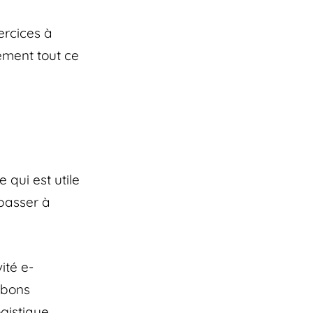
ercices à
lement tout ce
 qui est utile
 passer à
ité e-
 bons
gistique,