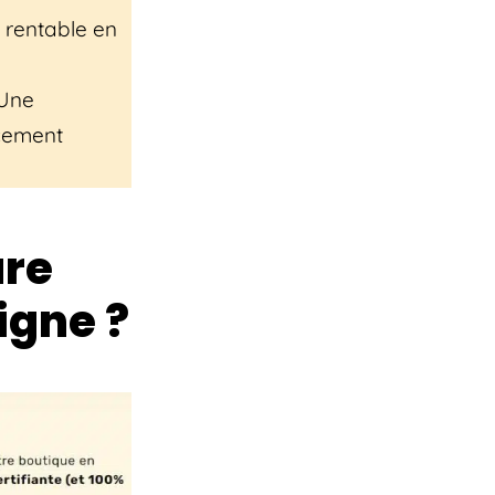
 rentable en
Une
ncement
ure
igne ?