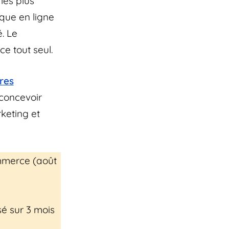
 les plus
ique en ligne
. Le
ce tout seul.
res
 concevoir
rketing et
ommerce (août
é sur 3 mois