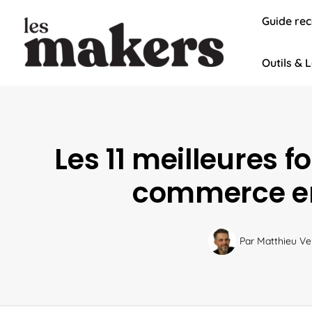
Aller
Guide re
au
contenu
Outils & L
Les 11 meilleures 
commerce e
Par
Matthieu Ve