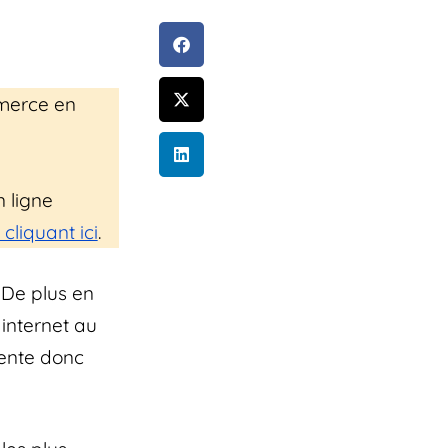
mmerce en
 ligne
liquant ici
.
. De plus en
internet au
sente donc