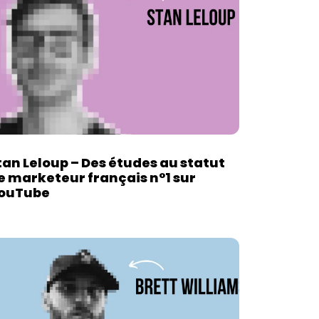
tan Leloup – Des études au statut
e marketeur français n°1 sur
ouTube