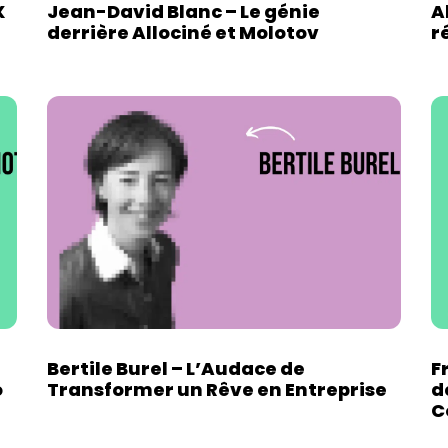
X
Jean-David Blanc – Le génie
A
derrière Allociné et Molotov
r
Bertile Burel – L’Audace de
F
o
Transformer un Rêve en Entreprise
d
C