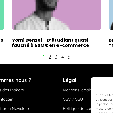
es
Yomi Denzel – D’étudiant quasi
B
fauché à 50M€ en e-commerce
“
1
2
3
4
5
ommes nous ?
Légal
s des Makers
Mentions légales
Chez Les Mak
ntacter
CGV / CGU
utilisant d
la performan
ser la Newsletter
Politique de confidentialité
mesure qui c