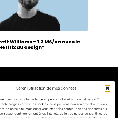
rett Williams – 1,3 M$/an avec le
Netflix du design”
Suivez-nous
Gérer l'utilisation de mes données
ers, nous visons l'excellence en personnalisant votre expérience. En
es technologies comme les cookies, nous pouvons non seulement améliorer
ce de notre site, mais aussi vous offrir des contenus et des annonces sur
orrespondent réellement à vos intérêts. Le fait de ne pas consentir ou de