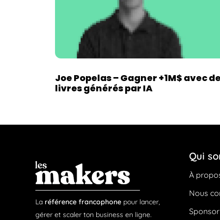
Joe Popelas – Gagner +1M$ avec d
livres générés par IA
Qui s
À propo
Nous co
La
référence francophone
pour lancer,
Sponsori
gérer et scaler ton business en ligne.