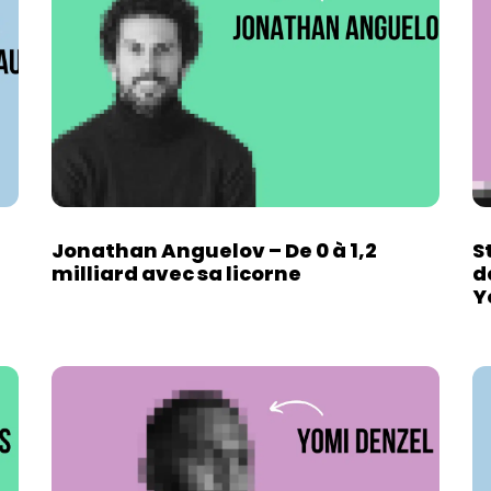
Jonathan Anguelov – De 0 à 1,2
S
milliard avec sa licorne
d
Y