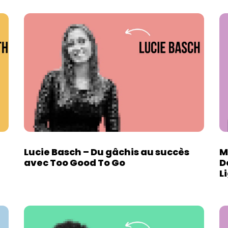
Lucie Basch – Du gâchis au succès
M
avec Too Good To Go
D
L