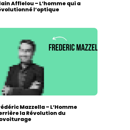
lain Afflelou – L’homme qui a
évolutionné l’optique
rédéric Mazzella – L’Homme
errière la Révolution du
ovoiturage