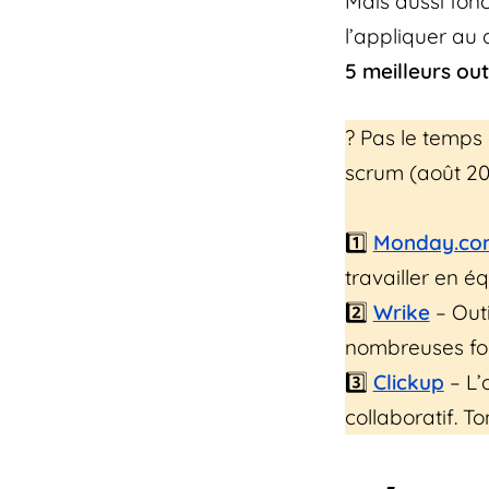
Mais aussi fonc
l’appliquer au 
5 meilleurs ou
?️ Pas le temps 
scrum (août 20
1️⃣
Monday.co
travailler en é
2️⃣
Wrike
– Outi
nombreuses fonc
3️⃣
Clickup
– L’
collaboratif. T