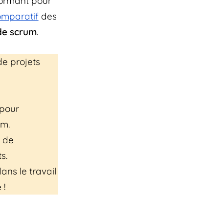
rformant pour
omparatif
des
ode scrum
.
 de projets
 pour
um.
c de
s.
ans le travail
 !