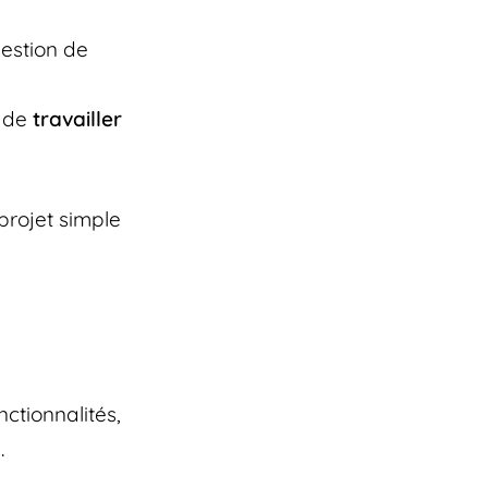
gestion de
i de
travailler
 projet simple
ctionnalités,
m.