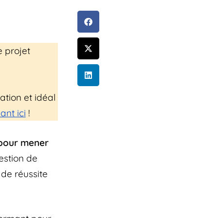
e projet
ation et idéal
ant ici
!
 pour mener
estion de
 de réussite