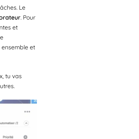
tâches. Le
borateur
. Pour
ntes et
re
r ensemble et
x, tu vas
autres.