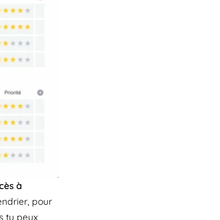
cès à
endrier, pour
s tu peux