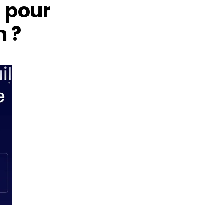
l pour
m ?