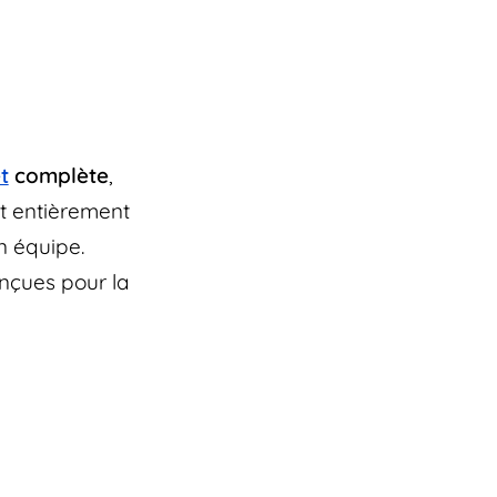
t
complète
,
st entièrement
n équipe.
onçues pour la