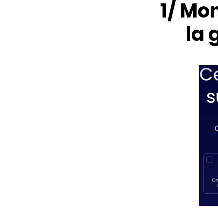
1/ Mon
la 