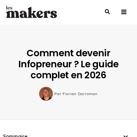
Aller
Mai
au
Men
contenu
Comment devenir
Infopreneur ? Le guide
complet en 2026
Par
Florian Darroman
Sommaire