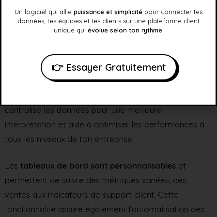
Un logiciel qui allie
puissance et simplicité
pour connecter tes
données, tes équipes et tes clients sur une plateforme client
unique qui
évolue selon ton rythme
.
Tableau de Bord KPI
Avec le tableau de bord KPI de HubSpot, tu peux
👉 Essayer Gratuitement
créer des rapports automatisés pour suivre les
indicateurs de performance de ton entreprise
. Il
centralise les données pour une meilleure
interprétation et aide à optimiser les performances à
tous les niveaux de ton entreprise.
Les
tableaux de bord sont personnalisables
et
permettent de suivre des métriques variées, des
ventes aux indicateurs de support client. Cette
fonctionnalité assure également l’automatisation des