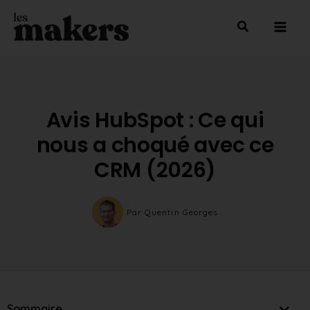
Aller
Mai
au
Men
contenu
Avis HubSpot : Ce qui
nous a choqué avec ce
CRM (2026)
Par
Quentin Georges
Sommaire