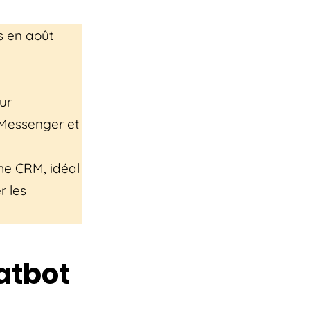
s en août
ur
 Messenger et
rme CRM, idéal
r les
hatbot