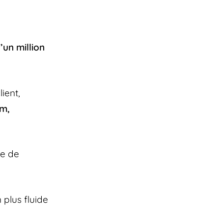
’un million
ient,
m,
ce de
 plus fluide