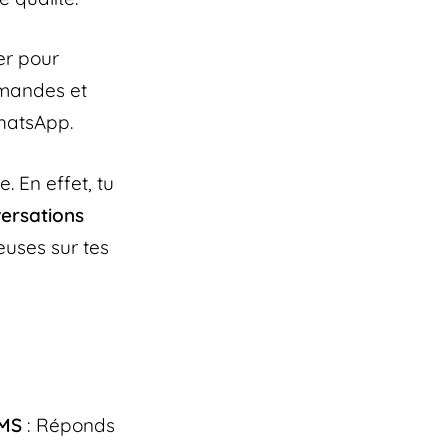
er pour
ommandes et
WhatsApp.
 En effet, tu
versations
euses sur tes
SMS
: Réponds