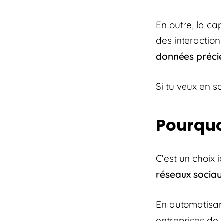
En outre, la c
des interactio
données préci
Si tu veux en s
Pourquo
C’est un choix 
réseaux socia
En automatisan
entreprises de 