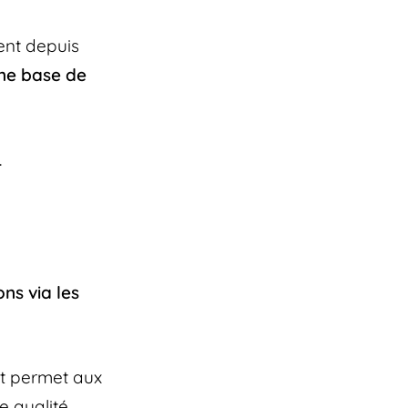
ent depuis
une base de
.
ns via les
t permet aux
 qualité.