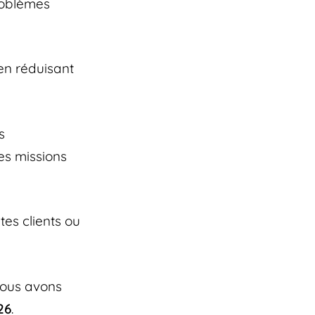
roblèmes
 en réduisant
s
es missions
tes clients ou
 nous avons
26
.