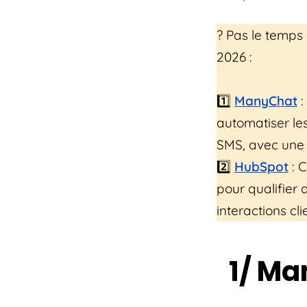
?️ Pas le temps
2026 :
1️⃣
ManyChat
:
automatiser le
SMS, avec une i
2️⃣
HubSpot
: 
pour qualifier 
interactions cli
1/ Ma