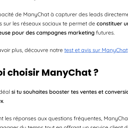
apacité de ManyChat à capturer des leads directem
ns sur les réseaux sociaux te permet de
constituer 
euse pour des campagnes marketing
futures.
avoir plus, découvre notre
test et avis sur ManyChat
i choisir ManyChat ?
idéal
si tu souhaites booster tes ventes et conversio
ux
.
t les réponses aux questions fréquentes, ManyCha
gagner du temps tout en offrant un service client de