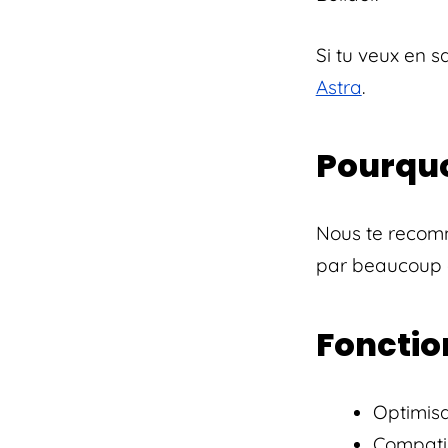
Si tu veux en s
Astra
.
Pourquo
Nous te recomm
par beaucoup d
Fonctio
Optimisa
Compati