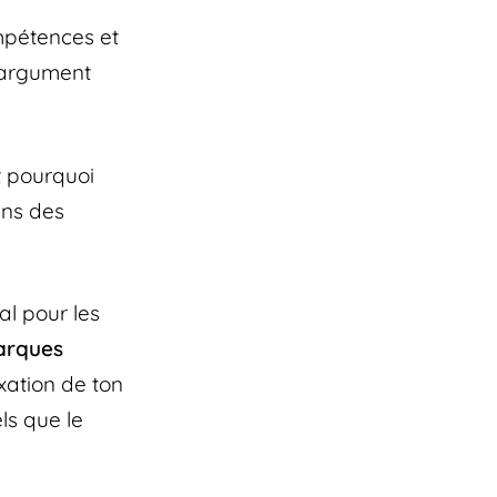
mpétences et
n argument
t pourquoi
ins des
al pour les
arques
exation de ton
ls que le