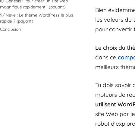
8/ Genesis : Pour créer un site web
magnifique rapidement ! (payant)
Bien évidemmen
9/ Neve : Le thème WordPress le plus
les valeurs de
rapide ? (payant)
pour convertir t
Conclusion
Le choix du t
dans ce
compa
meilleurs thèm
Tu dois savoir 
moteurs de rec
utilisent Word
site Web par le
robot d’explora