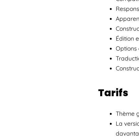
Respons
Apparen
Constru
Édition e
Options 
Traducti
Constru
Tarifs
Thème g
La versi
davanta