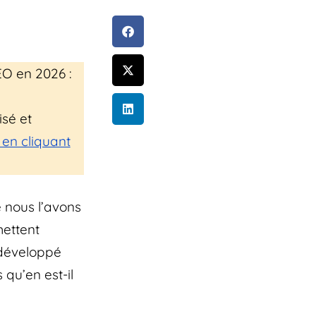
EO en 2026 :
sé et
en cliquant
nous l’avons
mettent
 développé
 qu’en est-il