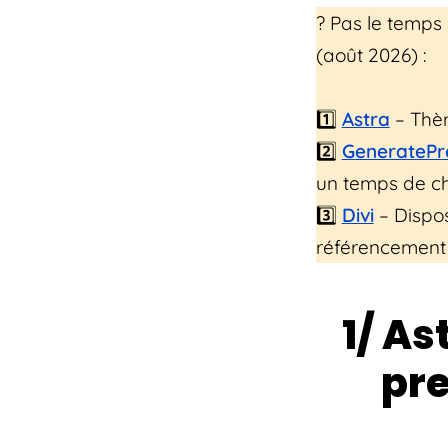
?️ Pas le temps
(août 2026) :
1️⃣
Astra
– Thèm
2️⃣
GeneratePr
un temps de ch
3️⃣
Divi
– Dispos
référencement d
1/ As
pre