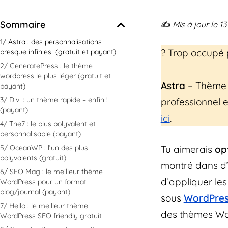
Sommaire
✍️
Mis à jour le 13
1/ Astra : des personnalisations
? Trop occupé p
presque infinies (gratuit et payant)
2/ GeneratePress : le thème
wordpress le plus léger (gratuit et
Astra
– Thème r
payant)
3/ Divi : un thème rapide – enfin !
professionnel e
(payant)
ici
.
4/ The7 : le plus polyvalent et
personnalisable (payant)
Tu aimerais
op
5/ OceanWP : l’un des plus
polyvalents (gratuit)
montré dans d’a
6/ SEO Mag : le meilleur thème
d’appliquer le
WordPress pour un format
blog/journal (payant)
sous
WordPres
7/ Hello : le meilleur thème
des thèmes Wo
WordPress SEO friendly gratuit