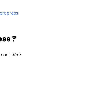
wordpress
ss ?
 considéré