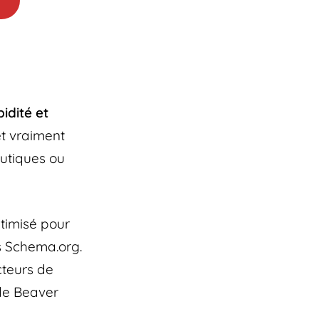
idité et
et vraiment
outiques ou
optimisé pour
s Schema.org.
cteurs de
 de Beaver