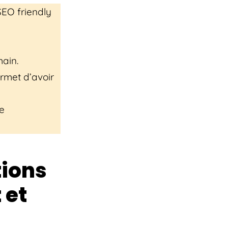
SEO friendly
main.
rmet d’avoir
e
tions
 et