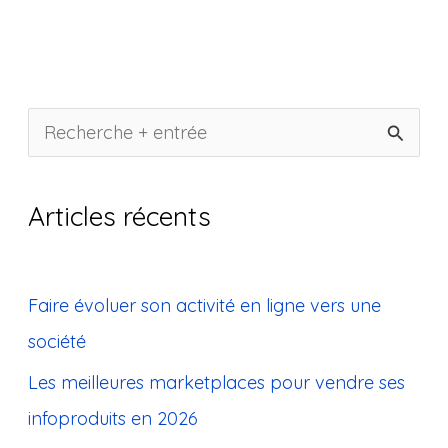
R
e
c
Articles récents
h
e
Faire évoluer son activité en ligne vers une
r
société
c
Les meilleures marketplaces pour vendre ses
h
infoproduits en 2026
e