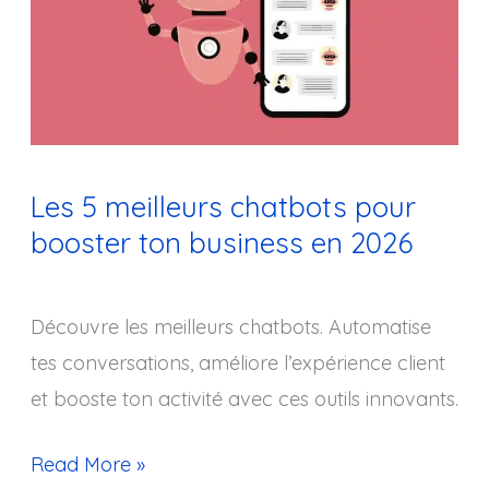
chatbots
pour
booster
ton
business
Les 5 meilleurs chatbots pour
en
booster ton business en 2026
2026
Découvre les meilleurs chatbots. Automatise
tes conversations, améliore l’expérience client
et booste ton activité avec ces outils innovants.
Read More »