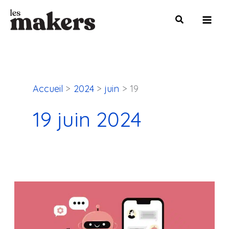
Aller
Mai
au
Men
contenu
Accueil
2024
juin
19
19 juin 2024
Les
5
meilleurs