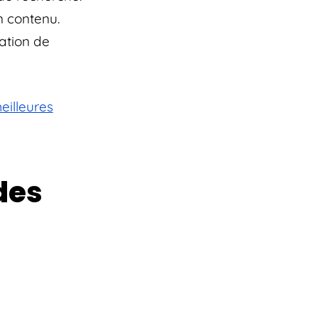
n contenu.
ation de
eilleures
 des