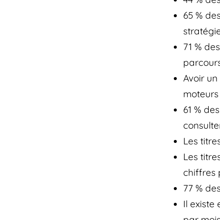
65 % des
stratégi
71 % des
parcours
Avoir un
moteurs 
61 % des
consulter
Les titr
Les titr
chiffres 
77 % des
Il existe
par mois