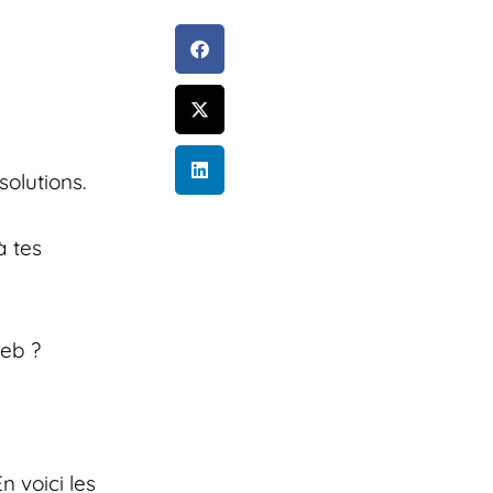
solutions.
à tes
web ?
n voici les