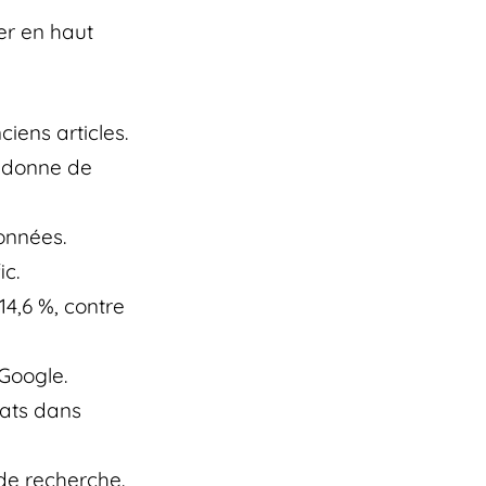
er en haut
iens articles.
u donne de
onnées.
ic.
4,6 %, contre
Google.
tats dans
de recherche.