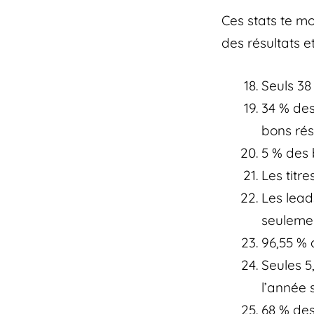
Ces stats te mo
des résultats et
Seuls 38
34 % des
bons rés
5 % des 
Les titre
Les lead
seulement
96,55 % 
Seules 5
l’année s
68 % des