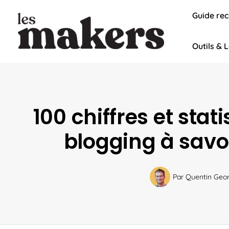
Aller
Guide re
au
contenu
Outils & L
100 chiffres et stati
blogging à savo
Par
Quentin Geo