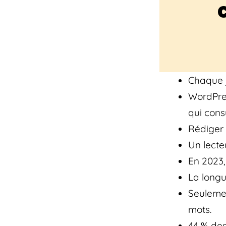
Chaque jo
WordPres
qui cons
Rédiger 
Un lecte
En 2023,
La longu
Seulemen
mots.
44 % des