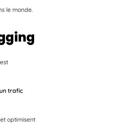
ns le monde.
ogging
 est
n trafic
 et optimisent