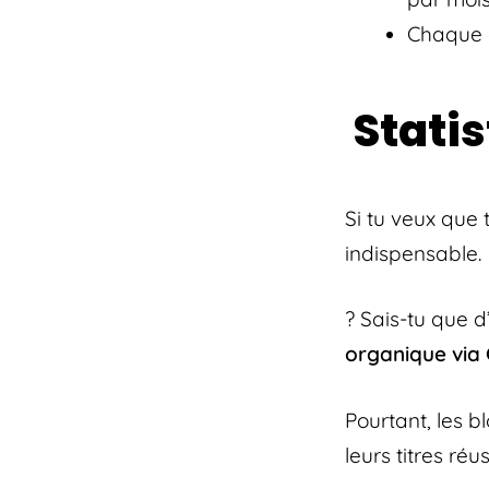
Chaque a
Statis
Si tu veux que 
indispensable.
? Sais-tu que 
organique via
Pourtant, les b
leurs titres réu