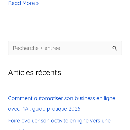
Read More »
R
e
c
Articles récents
h
e
Comment automatiser son business en ligne
r
avec l’IA : guide pratique 2026
c
Faire évoluer son activité en ligne vers une
h