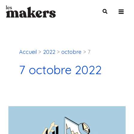
Aller
Mai
au
Men
contenu
Accueil
2022
octobre
7
7 octobre 2022
Comment
générer
du