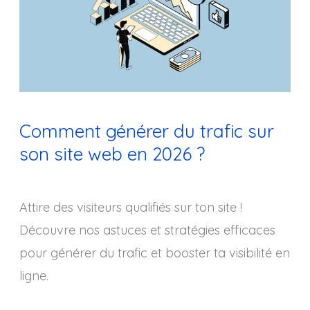
trafic
sur
son
site
web
Comment générer du trafic sur
en
son site web en 2026 ?
2026
?
Attire des visiteurs qualifiés sur ton site !
Découvre nos astuces et stratégies efficaces
pour générer du trafic et booster ta visibilité en
ligne.