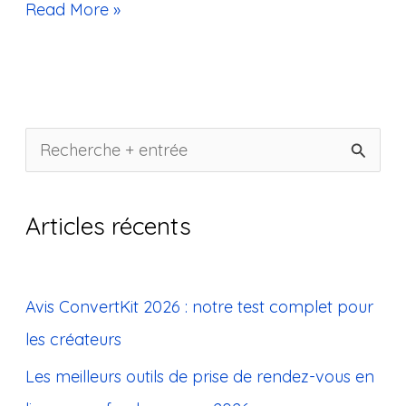
Read More »
R
e
c
Articles récents
h
e
Avis ConvertKit 2026 : notre test complet pour
r
les créateurs
c
Les meilleurs outils de prise de rendez-vous en
h