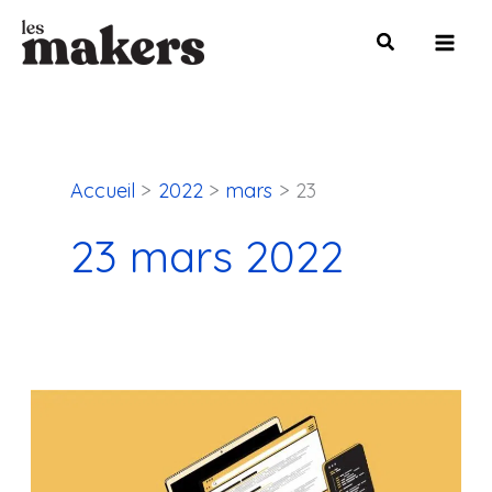
Aller
Mai
au
Men
contenu
Accueil
2022
mars
23
23 mars 2022
SEO
On
Page