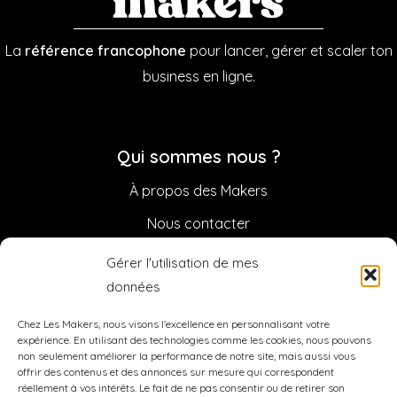
La
référence francophone
pour lancer, gérer et scaler ton
business en ligne.
Qui sommes nous ?
À propos des Makers
Nous contacter
Sponsoriser la Newsletter
Gérer l'utilisation de mes
données
Légal
Chez Les Makers, nous visons l'excellence en personnalisant votre
Mentions légales
expérience. En utilisant des technologies comme les cookies, nous pouvons
non seulement améliorer la performance de notre site, mais aussi vous
CGV / CGU
offrir des contenus et des annonces sur mesure qui correspondent
réellement à vos intérêts. Le fait de ne pas consentir ou de retirer son
Politique de confidentialité