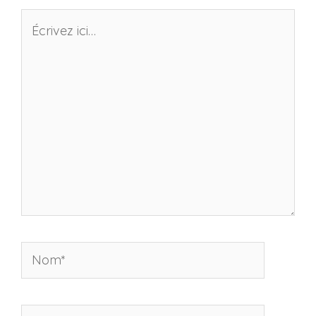
Écrivez
ici…
Nom*
E-