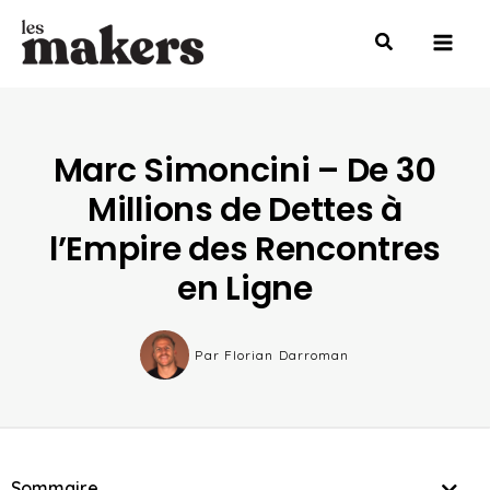
Aller
Mai
au
Men
contenu
Marc Simoncini – De 30
Millions de Dettes à
l’Empire des Rencontres
en Ligne
Par
Florian Darroman
Sommaire