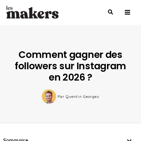
Aller
Mai
au
Men
contenu
Comment gagner des
followers sur Instagram
en 2026 ?
Par
Quentin Georges
Sommaire