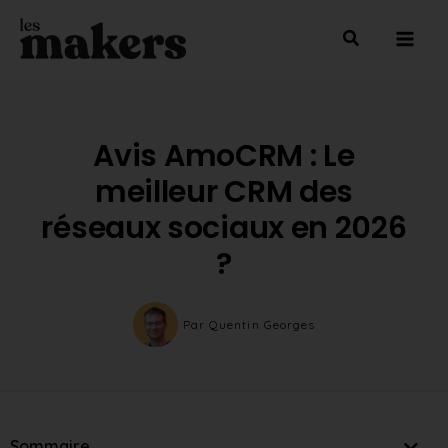
Aller
Mai
au
Men
contenu
Avis AmoCRM : Le
meilleur CRM des
réseaux sociaux en 2026
?
Par
Quentin Georges
Sommaire