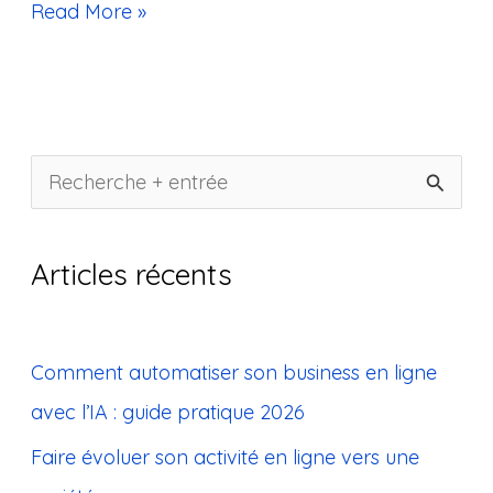
Read More »
R
e
c
Articles récents
h
e
Comment automatiser son business en ligne
r
avec l’IA : guide pratique 2026
c
Faire évoluer son activité en ligne vers une
h