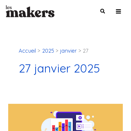
Aller
Mai
au
Men
contenu
Accueil
2025
janvier
27
27 janvier 2025
Stratégie
Marketing
Digital