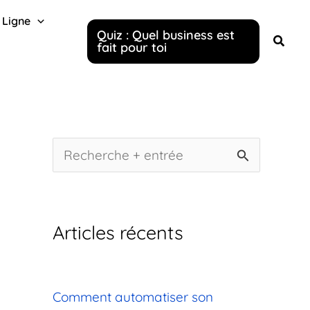
 Ligne
Quiz : Quel business est
fait pour toi
R
e
c
Articles récents
h
e
r
Comment automatiser son