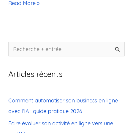
Read More »
R
e
c
Articles récents
h
e
Comment automatiser son business en ligne
r
avec l’IA : guide pratique 2026
c
Faire évoluer son activité en ligne vers une
h