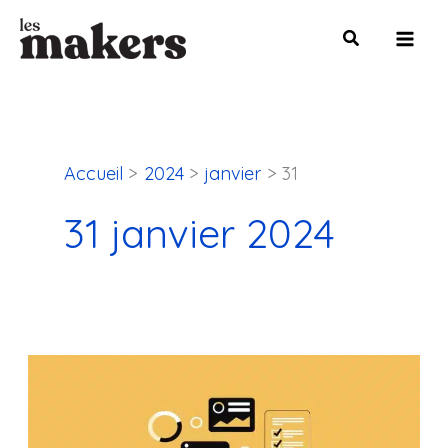
Aller
Mai
au
Men
contenu
Accueil
2024
janvier
31
31 janvier 2024
Les
8
meilleurs