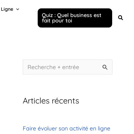
 Ligne
Quiz : Quel business est
fait pour toi
R
e
c
Articles récents
h
e
r
Faire évoluer son activité en ligne