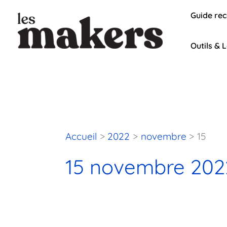
Aller
Guide re
au
contenu
Outils & L
Accueil
2022
novembre
15
15 novembre 202