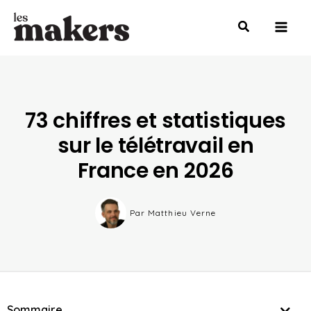
Aller
Mai
au
Men
contenu
73 chiffres et statistiques
sur le télétravail en
France en 2026
Par
Matthieu Verne
Sommaire