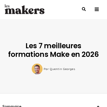
Aller
Mai
au
Men
contenu
Les 7 meilleures
formations Make en 2026
Par
Quentin Georges
Sommaire