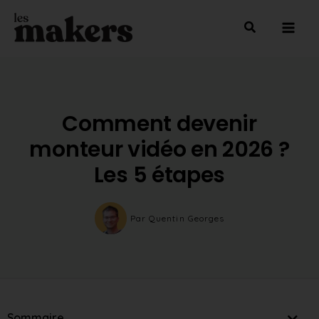
Aller
Mai
au
Men
contenu
Comment devenir
monteur vidéo en 2026 ?
Les 5 étapes
Par
Quentin Georges
Sommaire