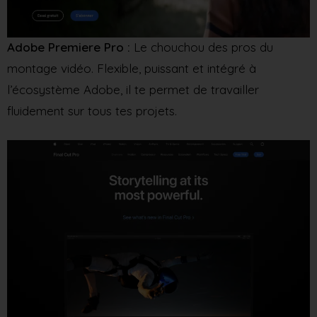
Adobe Premiere Pro :
Le chouchou des pros du
montage vidéo. Flexible, puissant et intégré à
l’écosystème Adobe, il te permet de travailler
fluidement sur tous tes projets.