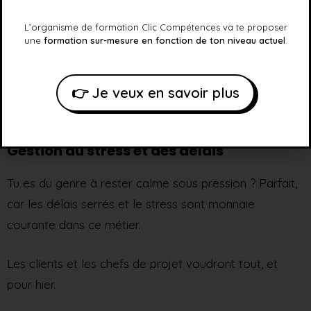
de rushes désordonnés et de la raconter de manière
passionnante.
L’organisme de formation Clic Compétences va te proposer
une
formation sur-mesure en fonction de ton niveau actuel
.
Et la patience, parlons-en ! Parfois, tu passeras des
heures à ajuster une seule transition ou à chercher la
👉 Je veux en savoir plus
prise parfaite.
Gestion du stress et des délais
Tu es du genre à rester calme sous pression ? Parfait,
car les délais serrés et le stress sont monnaie
courante dans ce métier.
Les clients et les chefs de projet voudront tout, et
pour hier.