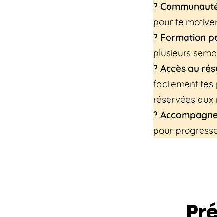
? Communauté
pour te motive
? Formation po
plusieurs sema
? Accès au rés
facilement tes
réservées au
? Accompagne
pour progresse
Pr