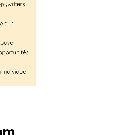
pywriters
e sur
rouver
pportunités
 individuel
oom