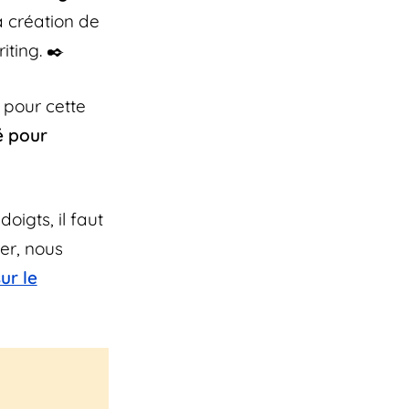
 création de
iting. ✒️
 pour cette
é pour
igts, il faut
der, nous
ur le