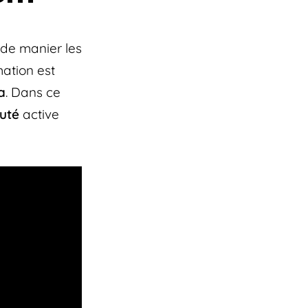
 de manier les
mation est
a
. Dans ce
uté
active