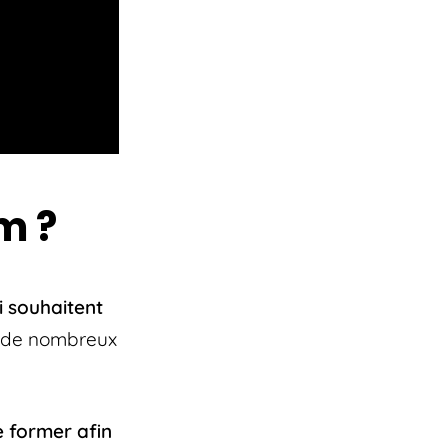
m ?
i souhaitent
s de nombreux
 former afin