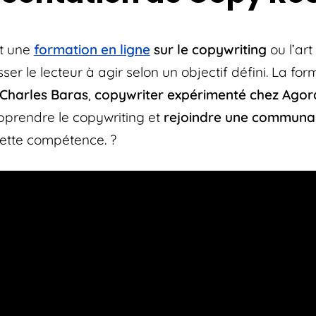
t une
formation en ligne
sur le copywriting
ou l’art
er le lecteur à agir selon un objectif défini. La for
Charles
Baras
,
copywriter expérimenté chez Agor
pprendre le copywriting et
rejoindre une communa
cette compétence. ?