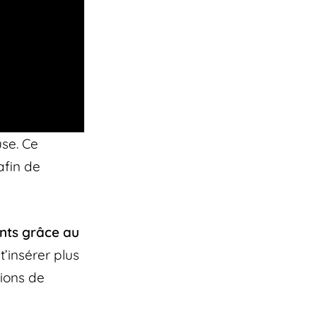
se. Ce
afin de
ents grâce au
’insérer plus
sions de