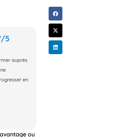
7/5
ormer auprès
une
rogresser en
 davantage ou