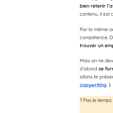
bien retenir l’
contenu, il est
Par la même oc
compétence. De
trouver un em
Mais on ne dev
d’abord
se for
allons te prés
copywriting
. ⤵️
?️ Pas le temps 