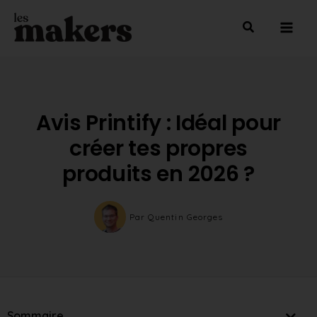
Aller
Mai
au
Men
contenu
Avis Printify : Idéal pour
créer tes propres
produits en 2026 ?
Par
Quentin Georges
Sommaire