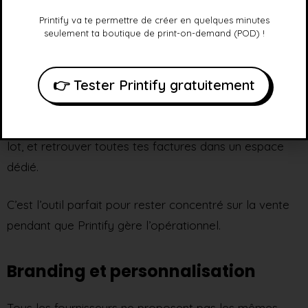
s’occupe de tout
.
Printify va te permettre de créer en quelques minutes
seulement ta boutique de print-on-demand (POD) !
Impression, expédition, envoi du numéro de suivi,
notification au client, facturation.
👉 Tester Printify gratuitement
Tu peux
personnaliser les délais de mise en
production
, passer des commandes manuelles ou en
lot, et retrouver toutes tes factures dans un espace
dédié.
C’est l’outil parfait pour rester concentré sur la vente
pendant que Printify gère l’opérationnel.
Branding et personnalisation
Tous les fournisseurs ne proposent pas les mêmes