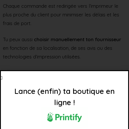
Chaque commande est redirigée vers l’imprimeur le
plus proche du client pour minimiser les délais et les
frais de port.
Tu peux aussi
choisir manuellement ton fournisseur
en fonction de sa localisation, de ses avis ou des
technologies d’impression utilisées.
Un bon moyen de contrôler la qualité et la satisfaction
client.
Lance (enfin) ta boutique en
Suivi des commandes et
ligne !
automatisation
Une fois la commande validée sur ta boutique,
Printify