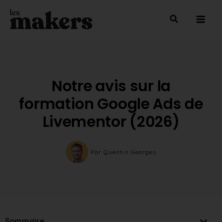
Aller
Mai
au
Men
contenu
Notre avis sur la
formation Google Ads de
Livementor (2026)
Par
Quentin Georges
Sommaire