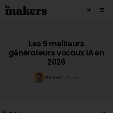
Aller
Mai
au
Men
contenu
Les 9 meilleurs
générateurs vocaux IA en
2026
Par
Quentin Georges
Sommaire