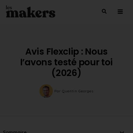
Aller
Mai
au
Men
contenu
Avis Flexclip : Nous
l’avons testé pour toi
(2026)
Par
Quentin Georges
Sommaire