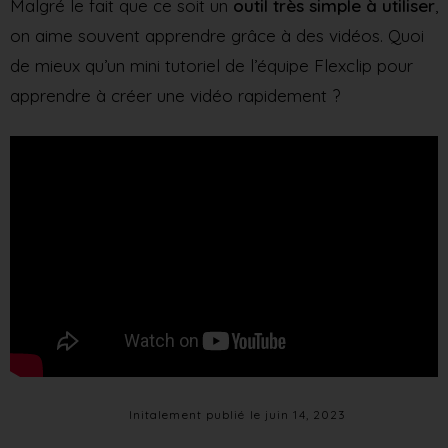
Malgré le fait que ce soit un
outil très simple à utiliser
,
on aime souvent apprendre grâce à des vidéos. Quoi
de mieux qu’un mini tutoriel de l’équipe Flexclip pour
apprendre à créer une vidéo rapidement ?
Initalement publié le
juin 14, 2023