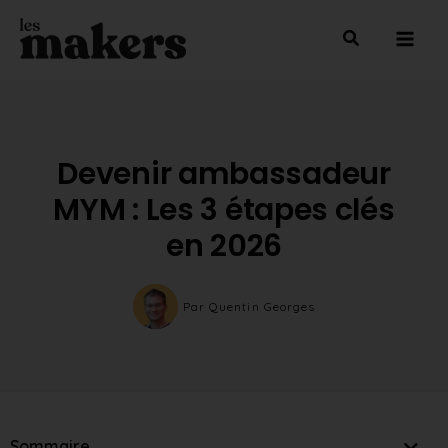
Aller
Mai
au
Men
contenu
Devenir ambassadeur
MYM : Les 3 étapes clés
en 2026
Par
Quentin Georges
Sommaire