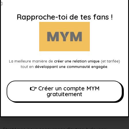
commission typique pourrait être de 10%.
Rapproche-toi de tes fans !
Cela signifie 100 euros de revenus passifs pour toi
chaque mois pour un seul créateur!
Techniques pour attirer de nouveaux modèles et
créateurs :
La meilleure manière de
créer une relation unique
(et tarifée)
tout en
développant une communauté engagée
.
Partage ton lien d’ambassadeur sur les réseaux
sociaux.
Organise des webinaires ou des rencontres pour
👉 Créer un compte MYM
gratuitement
expliquer les avantages de MYM.
Montre des études de cas de réussite sur la
plateforme.