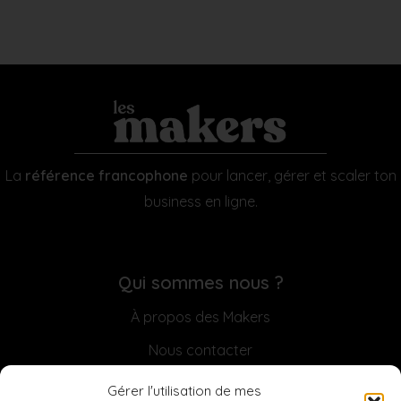
La
référence francophone
pour lancer, gérer et scaler ton
business en ligne.
Qui sommes nous ?
À propos des Makers
Nous contacter
Sponsoriser la Newsletter
Gérer l'utilisation de mes