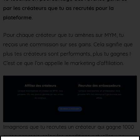
par les créateurs que tu as recrutés pour la
plateforme.
Pour chaque créateur que tu amènes sur MYM, tu
reçois une commission sur ses gains. Cela signifie que
plus tes créateurs sont performants, plus tu gagnes !
C’est ce que l’on appelle le marketing d’affiliation.
Imaginons que tu recrutes un créateur qui gagne 1000
euros par mois, selon les conditions actuelles, une