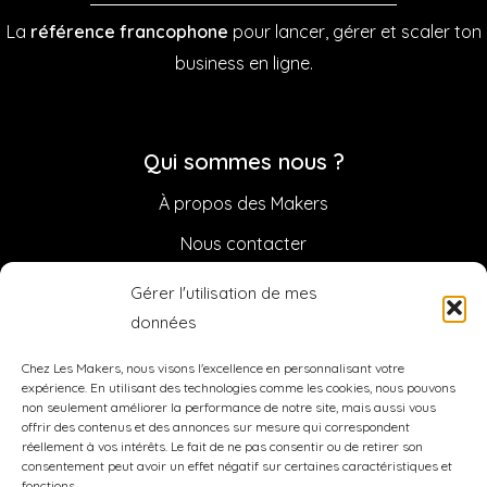
La
référence francophone
pour lancer, gérer et scaler ton
business en ligne.
Qui sommes nous ?
À propos des Makers
Nous contacter
Sponsoriser la Newsletter
Gérer l'utilisation de mes
données
Légal
Chez Les Makers, nous visons l'excellence en personnalisant votre
Mentions légales
expérience. En utilisant des technologies comme les cookies, nous pouvons
non seulement améliorer la performance de notre site, mais aussi vous
CGV / CGU
offrir des contenus et des annonces sur mesure qui correspondent
réellement à vos intérêts. Le fait de ne pas consentir ou de retirer son
Politique de confidentialité
consentement peut avoir un effet négatif sur certaines caractéristiques et
fonctions.