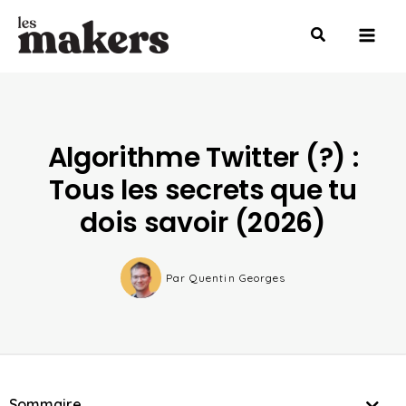
Aller
Mai
au
Men
contenu
Algorithme Twitter (?) :
Tous les secrets que tu
dois savoir (2026)
Par
Quentin Georges
Sommaire