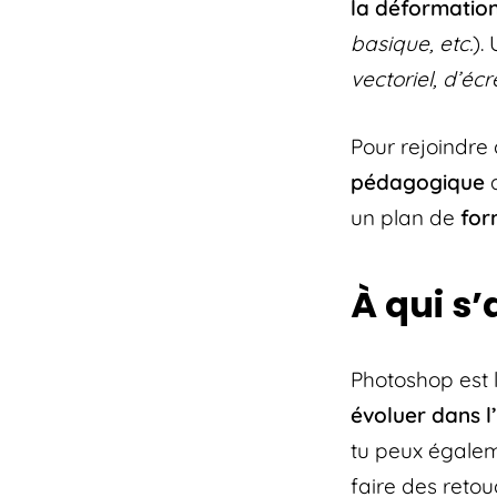
la déformatio
basique, etc.
).
vectoriel, d’éc
Pour rejoindre
pédagogique
a
un plan de
for
À qui s
Photoshop est l
évoluer dans l
tu peux égale
faire des reto