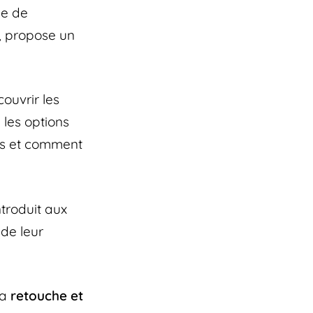
le de
, propose un
couvrir les
 les options
ils et comment
ntroduit aux
 de leur
la
retouche et