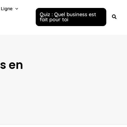
 Ligne
Quiz : Quel business est
fait pour toi
ns en