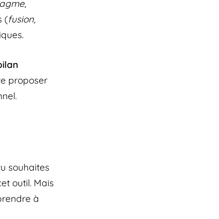
hragme,
 (
fusion,
miques.
ilan
 te proposer
nnel.
tu souhaites
cet outil. Mais
prendre à