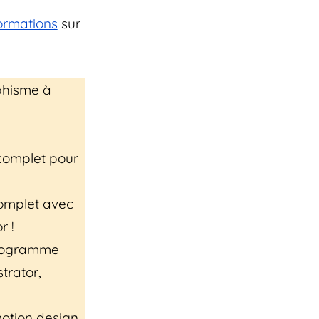
ormations
sur
aphisme à
omplet pour
complet avec
r !
rogramme
trator,
otion design