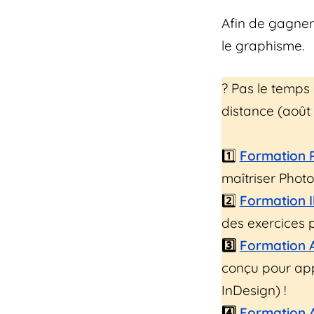
Afin de gagner
le graphisme.
?️ Pas le temps
distance (août 
1️⃣
Formation 
maîtriser Phot
2️⃣
Formation I
des exercices p
3️⃣
Formation 
conçu pour app
InDesign) !
4️⃣
Formation A